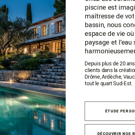
piscine est ima
maîtresse de votr
bassin, nous con
espace de vie où l
paysage et l’eau 
harmonieusemen
Depuis plus de 20 an
clients dans la créati
Drôme, Ardèche, Vaucl
tout le quart Sud-Est.
ÉTUDE PERSO
DÉCOUVRIR NOS 